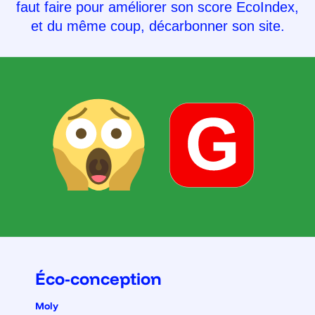
faut faire pour améliorer son score EcoIndex,
et du même coup, décarbonner son site.
Éco-conception
Moly