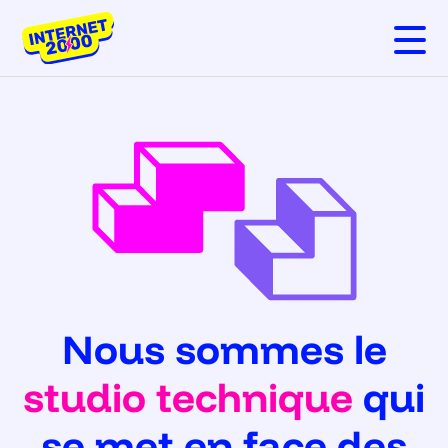
Open m
Nous sommes le
studio technique
qui
se met en face des