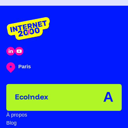
Paris
A
EcoIndex
À propos
Blog