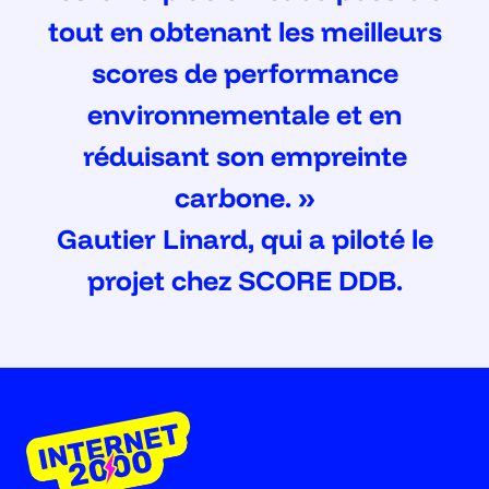
tout en obtenant les meilleurs
scores de performance
environnementale et en
réduisant son empreinte
carbone. »
Gautier Linard, qui a piloté le
projet chez SCORE DDB.